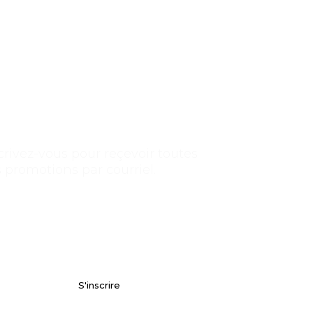
crivez-vous pour reçevoir toutes
 promotions par courriel.
S'inscrire