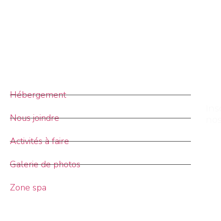
Hébergement
Ins
Nous joindre
nos
,
Activités à faire
Galerie de photos
Zone spa
63