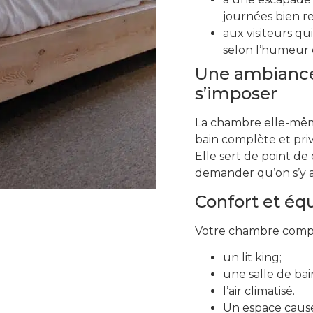
journées bien r
aux visiteurs qu
selon l’humeur 
Une ambiance
s’imposer
La chambre elle-même 
bain complète et priv
Elle sert de point de
demander qu’on s’y a
Confort et é
Votre chambre comp
un lit king;
une salle de bai
l’air climatisé.
Un espace caus