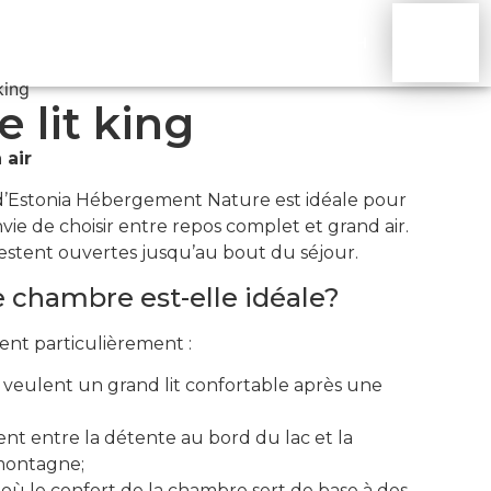
PA
ACTIVITÉS
NOUS JOINDRE
ENGLISH
king
 lit king
 air
d’Estonia Hébergement Nature est idéale pour
vie de choisir entre repos complet et grand air.
 restent ouvertes jusqu’au bout du séjour.
e chambre est-elle idéale?
nt particulièrement :
 veulent un grand lit confortable après une
ent entre la détente au bord du lac et la
montagne;
où le confort de la chambre sert de base à des