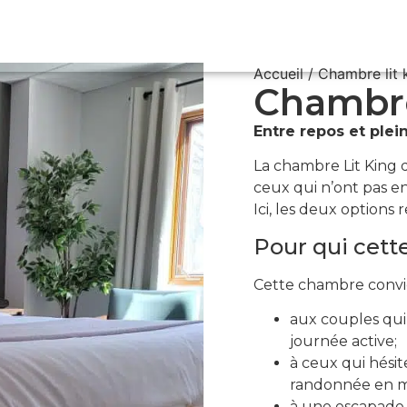
TIONS
CERTIFICATS CADEAUX
HÉBERGEMENT
ZONE S
Accueil
/ Chambre lit 
Chambre
Entre repos et plein
La chambre Lit King 
ceux qui n’ont pas en
Ici, les deux options
Pour qui cett
Cette chambre convie
aux couples qui
journée active;
à ceux qui hésit
randonnée en 
à une escapade 