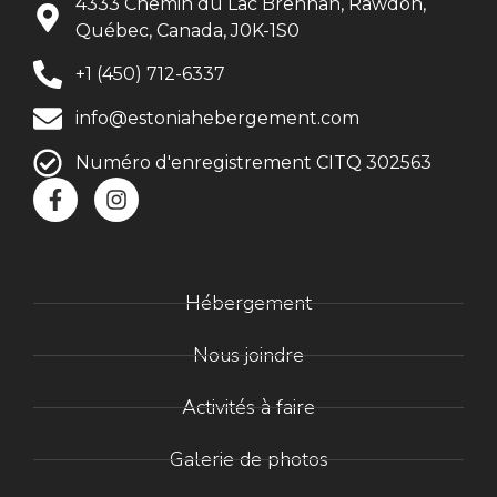
4333 Chemin du Lac Brennan, Rawdon,
Québec, Canada, J0K-1S0
+1 (450) 712-6337
info@estoniahebergement.com
Numéro d'enregistrement CITQ 302563
Hébergement
Nous joindre
Activités à faire
Galerie de photos