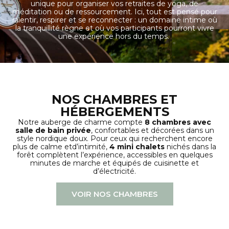
unique pour organiser vos retraites de yoga, de
méditation ou de ressourcement. Ici, tout est pensé pour
ralentir, respirer et se reconnecter : un domaine intime où
la tranquillité règne et où vos participants pourront vivre
une expérience hors du temps.
NOS CHAMBRES ET
HÉBERGEMENTS
Notre auberge de charme compte
8 chambres avec
salle de bain privée
, confortables et décorées dans un
style nordique doux. Pour ceux qui recherchent encore
plus de calme etd’intimité,
4 mini chalets
nichés dans la
forêt complètent l’expérience, accessibles en quelques
minutes de marche et équipés de cuisinette et
d’électricité.
VOIR NOS CHAMBRES