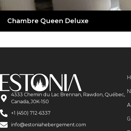
Chambre Queen Deluxe
H
N
4333 Chemin du Lac Brennan, Rawdon, Québec,
Canada, J0K-1S0
A
+1 (450) 712-6337
G
info@estoniahebergement.com