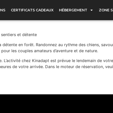
x- Chiens, sentiers et dé
ONS
CERTIFICATS CADEAUX
HÉBERGEMENT
ZONE S
sentiers et détente
a détente en forêt. Randonnez au rythme des chiens, savour
 pour les couples amateurs d’aventure et de nature.
 L’activité chez Kinadapt est prévue le lendemain de votre
res de votre arrivée. Dans le moteur de réservation, veuill